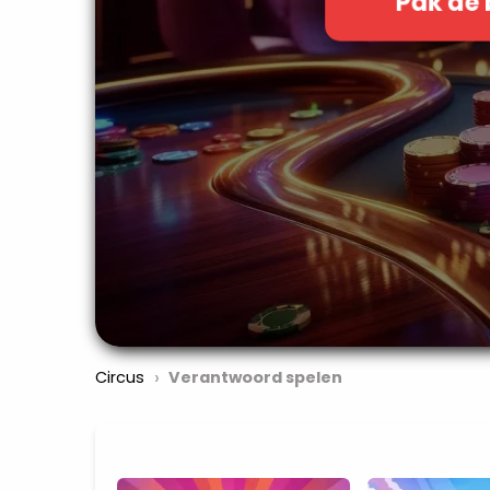
Pak de
›
Circus
Verantwoord spelen