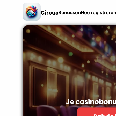
Circus
Bonussen
Hoe registrere
Je casinobonu